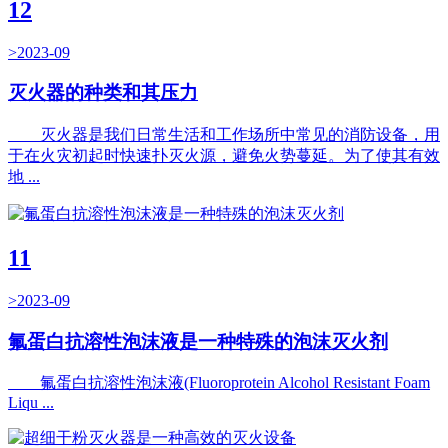
12
>2023-09
灭火器的种类和其压力
灭火器是我们日常生活和工作场所中常见的消防设备，用
于在火灾初起时快速扑灭火源，避免火势蔓延。为了使其有效
地 ...
11
>2023-09
氟蛋白抗溶性泡沫液是一种特殊的泡沫灭火剂
氟蛋白抗溶性泡沫液(Fluoroprotein Alcohol Resistant Foam
Liqu ...