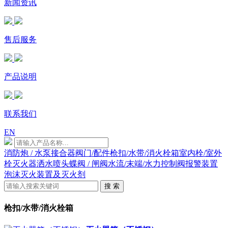
新闻资讯
售后服务
产品说明
联系我们
EN
消防炮 / 水泵接合器
阀门/配件
枪扣/水带/消火栓箱
室内栓/室外
栓
灭火器
洒水喷头
蝶阀 / 闸阀
水流/末端/水力控制阀
报警装置
泡沫灭火装置及灭火剂
搜 索
枪扣/水带/消火栓箱