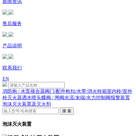
新闻资讯
售后服务
产品说明
联系我们
EN
消防炮 / 水泵接合器
阀门/配件
枪扣/水带/消火栓箱
室内栓/室外
栓
灭火器
洒水喷头
蝶阀 / 闸阀
水流/末端/水力控制阀
报警装置
泡沫灭火装置及灭火剂
搜 索
泡沫灭火装置