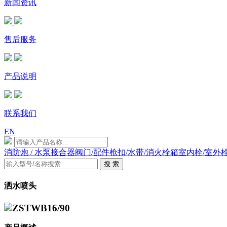
新闻资讯
售后服务
产品说明
联系我们
EN
消防炮 / 水泵接合器
阀门/配件
枪扣/水带/消火栓箱
室内栓/室外
搜 索
洒水喷头
ZSTWB16/90