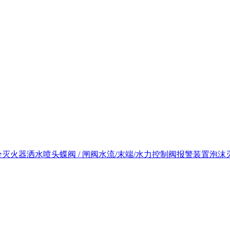
栓
灭火器
洒水喷头
蝶阀 / 闸阀
水流/末端/水力控制阀
报警装置
泡沫