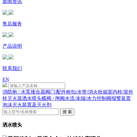
新闻资讯
售后服务
产品说明
联系我们
EN
消防炮 / 水泵接合器
阀门/配件
枪扣/水带/消火栓箱
室内栓/室外
栓
灭火器
洒水喷头
蝶阀 / 闸阀
水流/末端/水力控制阀
报警装置
泡沫灭火装置及灭火剂
搜 索
洒水喷头