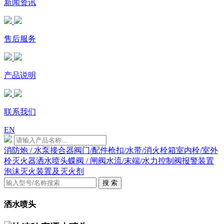
新闻资讯
售后服务
产品说明
联系我们
EN
消防炮 / 水泵接合器
阀门/配件
枪扣/水带/消火栓箱
室内栓/室外
栓
灭火器
洒水喷头
蝶阀 / 闸阀
水流/末端/水力控制阀
报警装置
泡沫灭火装置及灭火剂
搜 索
洒水喷头