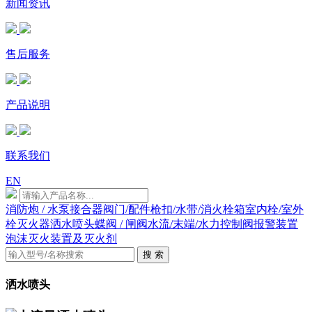
新闻资讯
售后服务
产品说明
联系我们
EN
消防炮 / 水泵接合器
阀门/配件
枪扣/水带/消火栓箱
室内栓/室外
栓
灭火器
洒水喷头
蝶阀 / 闸阀
水流/末端/水力控制阀
报警装置
泡沫灭火装置及灭火剂
搜 索
洒水喷头