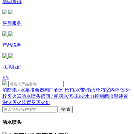
新闻资讯
售后服务
产品说明
联系我们
EN
消防炮 / 水泵接合器
阀门/配件
枪扣/水带/消火栓箱
室内栓/室外
栓
灭火器
洒水喷头
蝶阀 / 闸阀
水流/末端/水力控制阀
报警装置
泡沫灭火装置及灭火剂
搜 索
洒水喷头